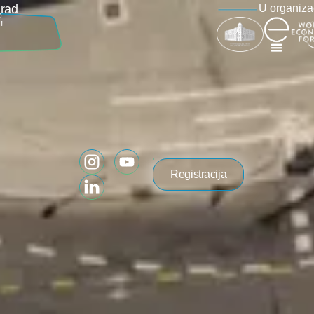
grad
U organizac
o
!
Registracija