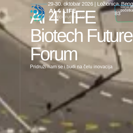
29-30. oktobar 2026 | Ložionica, Beo
dana d
AI 4 LIFE
početka
83
Biotech Future
Forum
Pridruži nam se i budi na čelu inovacija