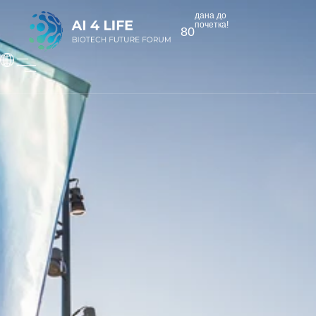
дана до
почетка!
80