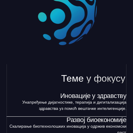
Теме
у фокусу
Иновације у здравству
Унапређење дијагностике, терапија и дигитализација
здравства уз помоћ вештачке интелигенције.
Развој биоекономије
Скалирање биотехнолошких иновација у одржив економски
раст.