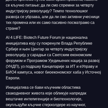
се кључно питање: да ли смо спремни за четврту
индустријску револуцију? Темпо технолошког
развоја се убрзава, али да ли смо активни учесници
тих промена или их само пасивно посматрамо са
стране?
AI 4 LIFE: Biotech Future Forum је национална
иницијатива коју су покренуле Влада Републике
Србије и њен Центар за четврту индустријску
револуцију, у сарадњи са Светским економским
форумом и Програмом Уједињених нација за развој
(УНДП), уз подршку Канцеларије за ИТ и еУправу и
БИО4 кампуса, новог биоекономског хаба у Источној
Европи.
Иницијатива се бави кључним областима
свакодневног живота које обликује напредак
вештачке интелигенције и биотехнологије,
окупљајући кључне стејкхолдере из научног,