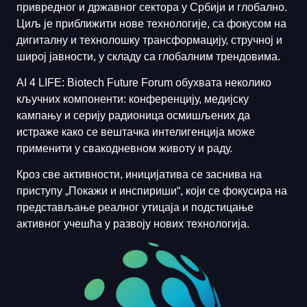
привредног и државног сектора у Србији и глобално.
Циљ је приближити нове технологије, са фокусом на
дигиталну и технолошку трансформацију, стручној и
широј јавности, у складу са глобалним трендовима.
AI 4 LIFE: Biotech Future Forum обухвата неколико
кључних компоненти: конференцију, медијску
кампању и серију радионица осмишљених да
истраже како се вештачка интелигенција може
применити у свакодневном животу и раду.
Кроз све активности, иницијатива се заснива на
приступу „Покажи и инспириши“, који се фокусира на
представљање реалног утицаја и подстицање
активног учешћа у развоју нових технологија.