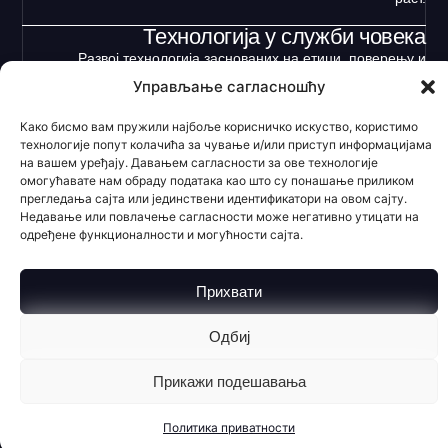
Технологија у служби човека
Развој технологија заснованих на етици, поверењу и
друштвеној одговорности.
Управљање сагласношћу
Како бисмо вам пружили најбоље корисничко искуство, користимо
Регистрација
технологије попут колачића за чување и/или приступ информацијама
на вашем уређају. Давањем сагласности за ове технологије
омогућавате нам обраду података као што су понашање приликом
прегледања сајта или јединствени идентификатори на овом сајту.
Недавање или повлачење сагласности може негативно утицати на
одређене функционалности и могућности сајта.
Прихвати
Одбиј
Прикажи подешавања
Политика приватности