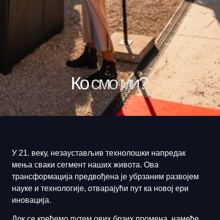
Ко
смо ми?
У 21. веку, незаустављив технолошки напредак
мења сваки сегмент наших живота. Ова
трансформација предвођена је убрзаним развојем
науке и технологије, отварајући пут ка новој ери
иновација.
Док се крећемо путем ових брзих промена, намеће